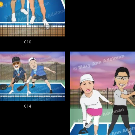
010
014