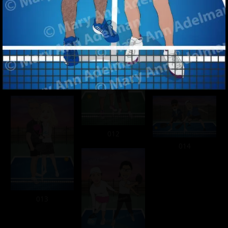
008
009
011
010
012
014
013