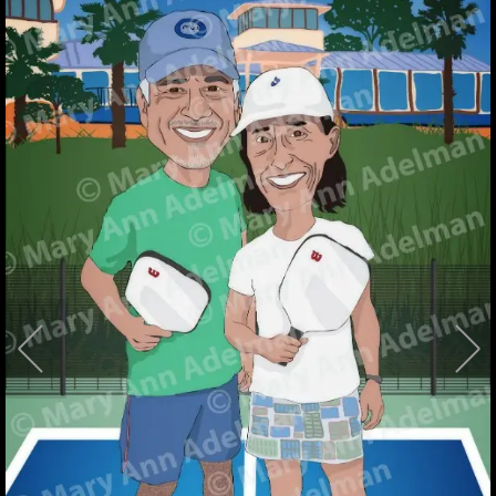
001
002
003
006
004
005
007